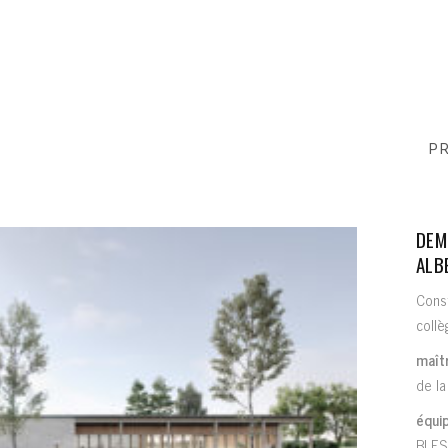
P
DEM
ALB
Const
collè
maîtr
de la
équip
BLES