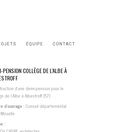
ROJETS
ÉQUIPE
CONTACT
I-PENSION COLLÈGE DE L'ALBE À
ESTROFF
ruction d'une demi-pension pour le
ge de l'Albe à Albestroff (57)
e d'ouvrage :
Conseil départemental
 Moselle
e :
CH CAYRE architectes