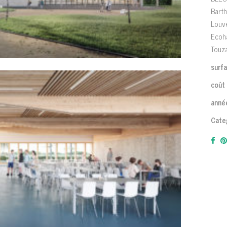
Barth
Louve
Ecoha
Touz
surfa
coût 
année
Cate