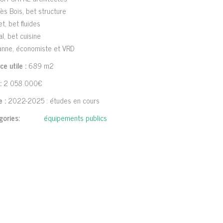
ès Bois, bet structure
t, bet fluides
l, bet cuisine
anne, économiste et VRD
ce utile :
689 m2
:
2 058 000€
 :
2022-2025 : études en cours
gories:
équipements publics